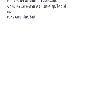
ตะกร้าหน้า แสตนเลส ไม่เป็นสนิม
ขาตั้ง ตะแกรงท้าย คอ แฮนด์ ชุบโครเมี่
ยม
เบาะคนขี่ มีสปริงค์
เบาะคนซ้อน มีที่พักเท้า
แถมฟรี กระดิ่ง
นโยบายความเป็นส่วนตัว
บริษัท มาลินท์ อินเตอร์เนชั่นแนลเทรดดิ้ง จำกัด
319/42-43 ถนนแสมดำ แขวงแสมดำ เขต
บางขุนเทียน 10150
โทร
028955226
MALINT BICYCLE