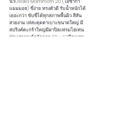
นิ้วOsaka Mammoth 20"(โอซาก้า
แมมมอธ) ขี่ง่าย ทรงตัวดี รับน้ำหนักได้
เยอะกว่า ขับขี่ได้ทุกสภาพพื้นผิว สีสัน
สวยงาม เท่สะดุดตาเบาะขนาดใหญ่ มี
สปริงค์ตะกร้าใหญ่มีฝาปิดเฟรมไฮเทน
ซ่อนสายวงล้ออัลลอย 20 x 4.0มือเบรค
ล๊อคได้ เบาะปรับสูงต่ำแบบ QR มี 4 สี
ฟ้า เขียว ดำ เบจ
นโยบายความเป็นส่วนตัว
บริษัท มาลินท์ อินเตอร์เนชั่นแนลเทรดดิ้ง จำกัด
319/42-43 ถนนแสมดำ แขวงแสมดำ เขต
บางขุนเทียน 10150
โทร
028955226