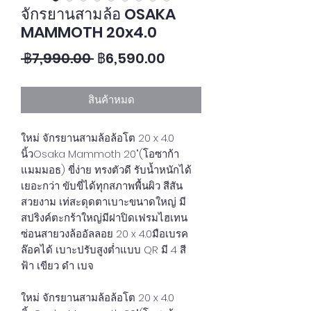
จักรยานสามล้อ OSAKA
MAMMOTH 20x4.0
ราคาปกติ
ราคาขายลด
 ฿7,990.00 
฿6,590.00
สินค้าหมด
ใหม่ จักรยานสามล้อล้อโต 20 x 4.0
นิ้วOsaka Mammoth 20"(โอซาก้า
แมมมอธ) ขี่ง่าย ทรงตัวดี รับน้ำหนักได้
เยอะกว่า ขับขี่ได้ทุกสภาพพื้นผิว สีสัน
สวยงาม เท่สะดุดตาเบาะขนาดใหญ่ มี
สปริงค์ตะกร้าใหญ่มีฝาปิดเฟรมไฮเทน
ซ่อนสายวงล้ออัลลอย 20 x 4.0มือเบรค
ล๊อคได้ เบาะปรับสูงต่ำแบบ QR มี 4 สี
ฟ้า เขียว ดำ เบจ
ใหม่ จักรยานสามล้อล้อโต 20 x 4.0