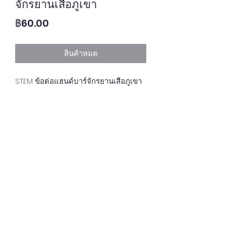
จักรยานเสือภูเขา
ราคา
฿60.00
สินค้าหมด
STEM ข้อต่อแฮนด์บาร์จักรยานเสือภูเขา
นโยบายความเป็นส่วนตัว
บริษัท มาลินท์ อินเตอร์เนชั่นแนลเทรดดิ้ง จำกัด
319/42-43 ถนนแสมดำ แขวงแสมดำ เขต
บางขุนเทียน 10150
โทร
028955226